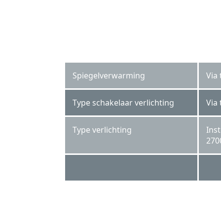
Spiegelverwarming
Via
Type schakelaar verlichting
Via
Type verlichting
Ins
270
SPV 4540 KW