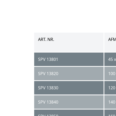
ART. NR.
AFM
SPV 13801
45 x
SPV 13820
100 
SPV 13830
120 
SPV 13840
140 