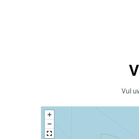
V
Vul u
+
−