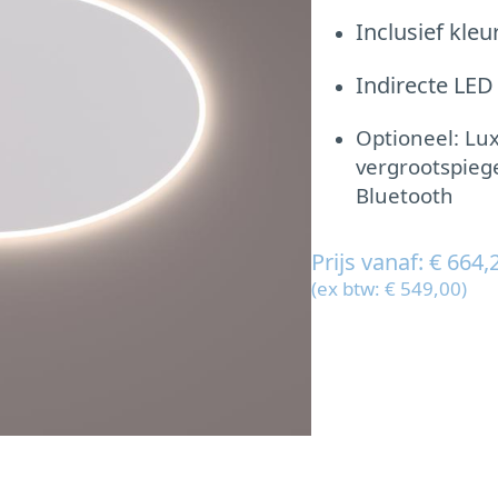
Inclusief kle
Indirecte LED
Optioneel: Lu
vergrootspiege
Bluetooth
Prijs vanaf: € 664,
(ex btw: € 549,00)