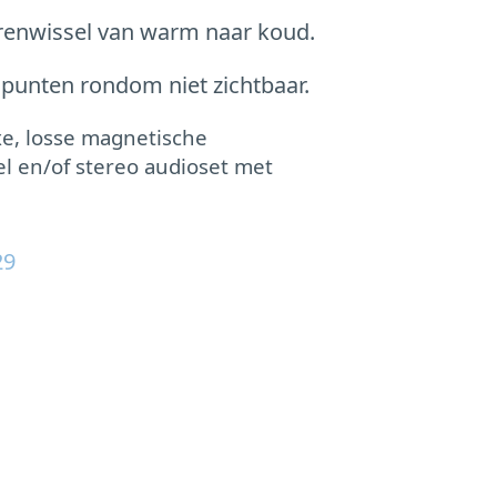
urenwissel van warm naar koud.
 punten rondom niet zichtbaar.
xe, losse magnetische
l en/of
stereo audioset met
29