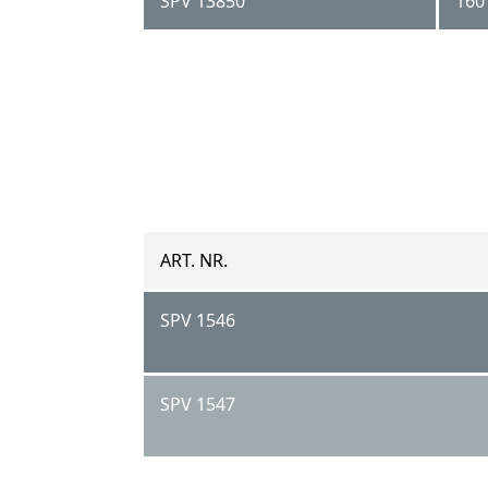
SPV 13850
160 
ART. NR.
SPV 1546
SPV 1547
SPV 4540 KW