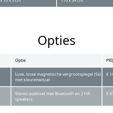
x 70 x 3 cm
110 x 34 cm
Opties
Optie
PRI
Luxe, losse magnetische vergrootspiegel (5x)
€ 1
met kleurenwissel
Stereo audioset met Bluetooth en 2 hifi
€ 4
speakers