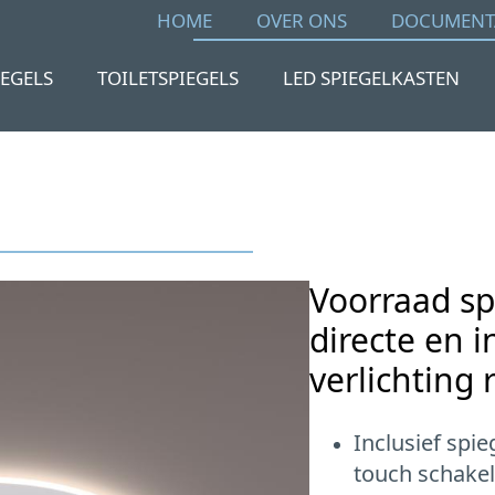
HOME
OVER ONS
DOCUMENT
IEGELS
TOILETSPIEGELS
LED SPIEGELKASTEN
Voorraad sp
directe en i
verlichting
Inclusief spi
touch schakel