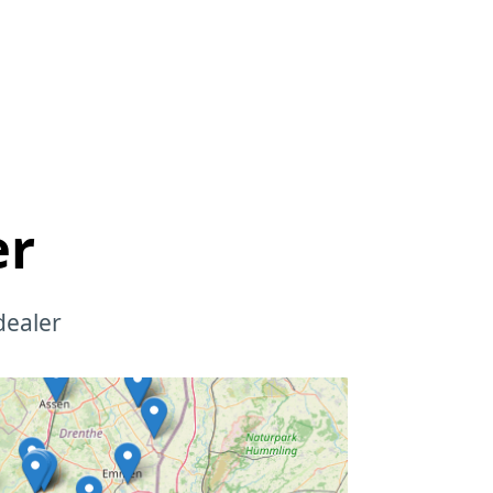
er
dealer