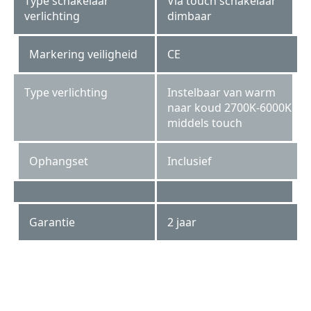
Type schakelaar
Via touch schakelaar
verlichting
dimbaar
Markering veiligheid
CE
Type verlichting
Instelbaar van warm
naar koud 2700K-6000K
middels touch
Ophangset
Inclusief
Garantie
2 jaar
SPV 4540 KW