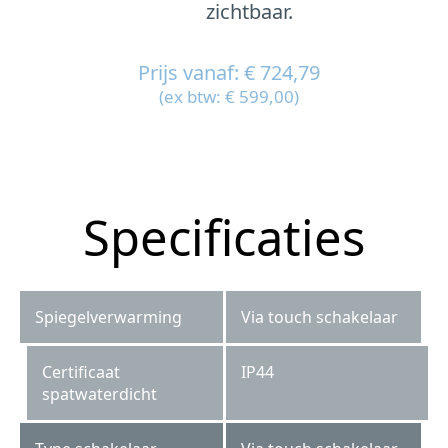
zichtbaar.
Prijs vanaf: € 724,79
(ex btw: € 599,00)
Specificaties
Spiegelverwarming
Via touch schakelaar
Certificaat
IP44
spatwaterdicht