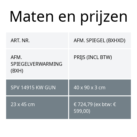
Maten en prijzen
ART. NR.
AFM. SPIEGEL (BXHXD)
AFM.
PRIJS (INCL BTW)
SPIEGELVERWARMING
(BXH)
SPV 14915 KW GUN
40 x 90 x 3 cm
23 x 45 cm
€ 724,79 (ex btw: €
599,00)