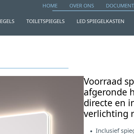
HOME
OVER ONS
DOCUMENT
IEGELS
TOILETSPIEGELS
LED SPIEGELKASTEN
Voorraad sp
afgeronde 
directe en i
verlichting
Inclusief spi