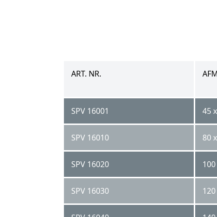
ART. NR.
AFM
SPV 16001
45 x
SPV 16010
80 x
SPV 16020
100 
SPV 16030
120 