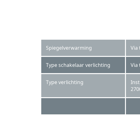
Spiegelverwarming
Via
Type schakelaar verlichting
Via
Type verlichting
Ins
270
SPV 4540 KW