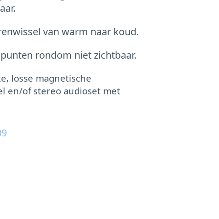
aar.
urenwissel van warm naar koud.
 punten rondom niet zichtbaar.
xe, losse magnetische
l en/of
stereo audioset met
09