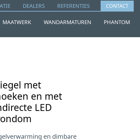
ATIE
DEALERS
REFERENTIES
CONTACT
MAATWERK
WANDARMATUREN
PHANTOM
iegel met
hoeken en met
ndirecte LED
 rondom
egelverwarming en dimbare