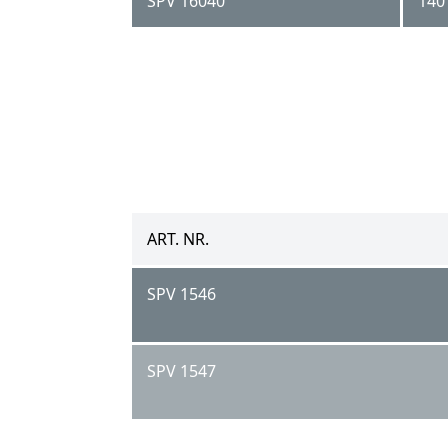
SPV 16040
140 
ART. NR.
SPV 1546
SPV 1547
SPV 4540 KW