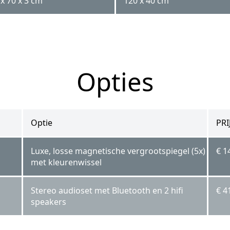
x 70 x 3 cm
120 x 40 cm
Opties
Optie
PRI
Luxe, losse magnetische vergrootspiegel (5x)
€ 1
met kleurenwissel
Stereo audioset met Bluetooth en 2 hifi
€ 4
speakers