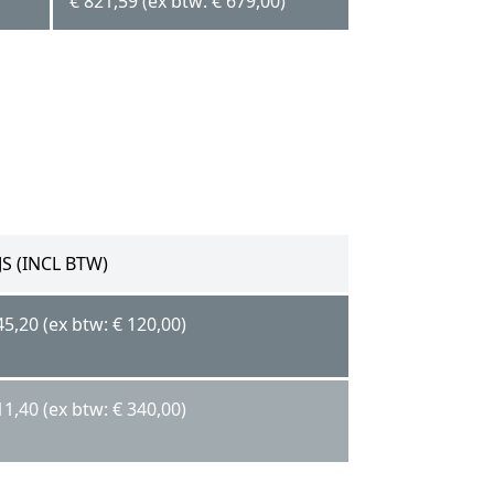
€ 821,59 (ex btw: € 679,00)
JS (INCL BTW)
45,20 (ex btw: € 120,00)
11,40 (ex btw: € 340,00)