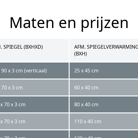
Maten en prijzen
. SPIEGEL (BXHXD)
AFM. SPIEGELVERWARMIN
(BXH)
 90 x 3 cm (verticaal)
25 x 45 cm
 70 x 3 cm
60 x 40 cm
x 70 x 3 cm
80 x 40 cm
x 70 x 3 cm
110 x 40 cm