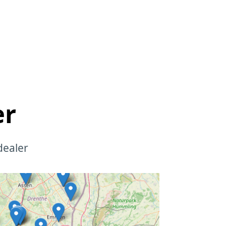
er
dealer