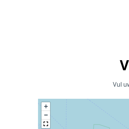
V
Vul u
+
−