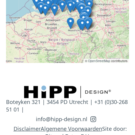
©
OpenStreetMap
contributors
Boteyken 321 | 3454 PD Utrecht | +31 (0)30-268
51 01 |
info@hipp-design.nl
Disclaimer
Algemene Voorwaarden
Site door: