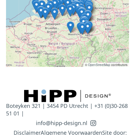
©
OpenStreetMap
contributors
Boteyken 321 | 3454 PD Utrecht | +31 (0)30-268
51 01 |
info@hipp-design.nl
Disclaimer
Algemene Voorwaarden
Site door: