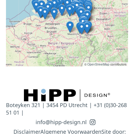
©
OpenStreetMap
contributors
Boteyken 321 | 3454 PD Utrecht | +31 (0)30-268
51 01 |
info@hipp-design.nl
Disclaimer
Algemene Voorwaarden
Site door: